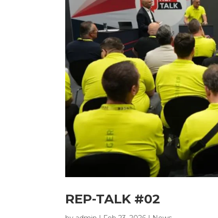
REP-TALK #02
by
admin
|
Feb 23, 2026
|
News