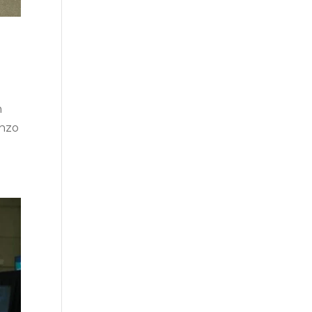
n
Enzo