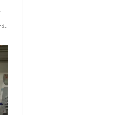
r
d...