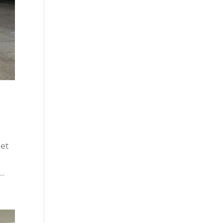
let
..